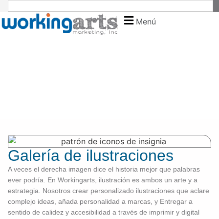
Menú
Galería de ilustraciones
A veces
el
derecha
imagen
dice
el
historia
mejor
que
palabras
ever
podría.
En
Workingarts,
ilustración
es
ambos
un
arte
y
a
estrategia.
Nosotros
crear
personalizado
ilustraciones
que
aclare
complejo
ideas,
añada
personalidad
a
marcas,
y
Entregar
a
sentido
de
calidez
y
accesibilidad
a través de
imprimir
y
digital