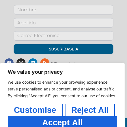
SUSCRÍBASE A
Utilice
su
lector.
Suscribirse por RSS
We value your privacy
We use cookies to enhance your browsing experience,
Póngase en contacto con nosotros
serve personalised ads or content, and analyse our traffic.
+1 559-662-1119
By clicking "Accept All", you consent to our use of cookies.
info@workingarts.com
Customise
Reject All
FR
preferencias de exclusión
EN
Accept All
WORKINGARTS MARKETING, INC. 2001-2024. TODOS LOS DERECHOS
POLÍTICA DE
ES
RESERVADOS.
PRIVACIDAD